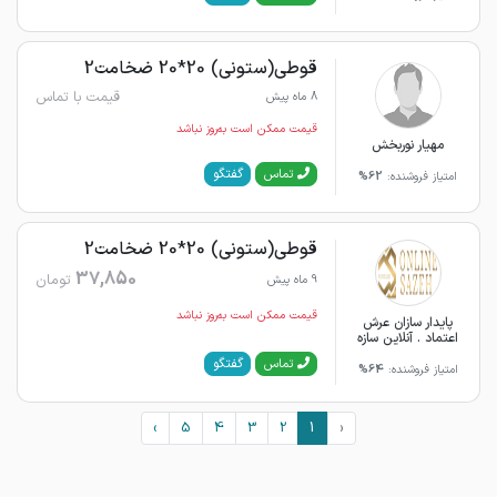
قوطی(ستونی) 20*20 ضخامت2
قیمت با تماس
8 ماه پیش
قیمت ممکن است به‌روز نباشد
مهیار نوربخش
گفتگو
تماس
امتیاز فروشنده:
62%
قوطی(ستونی) 20*20 ضخامت2
37,850
تومان
9 ماه پیش
قیمت ممکن است به‌روز نباشد
پایدار سازان عرش
اعتماد . آنلاین سازه
گفتگو
تماس
امتیاز فروشنده:
64%
›
5
4
3
2
1
‹