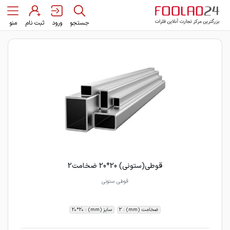
جستجو
ورود
ثبت نام
منو
قوطی(ستونی) 20*20 ضخامت2
قوطی ستونی
ضخامت (mm) : 2
سایز (mm) : 20*20