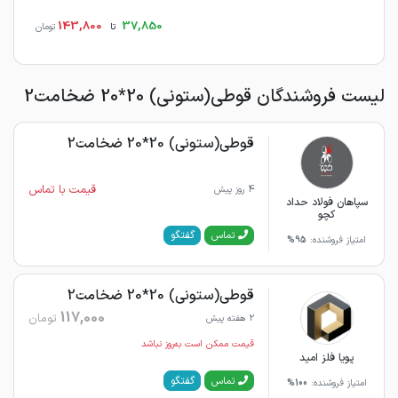
143,800
37,850
تا
تومان
لیست فروشندگان قوطی(ستونی) 20*20 ضخامت2
قوطی(ستونی) 20*20 ضخامت2
قیمت با تماس
4 روز پیش
سپاهان فولاد حداد
کچو
گفتگو
تماس
امتیاز فروشنده:
95%
قوطی(ستونی) 20*20 ضخامت2
117,000
تومان
2 هفته پیش
قیمت ممکن است به‌روز نباشد
پویا فلز امید
گفتگو
تماس
امتیاز فروشنده:
100%