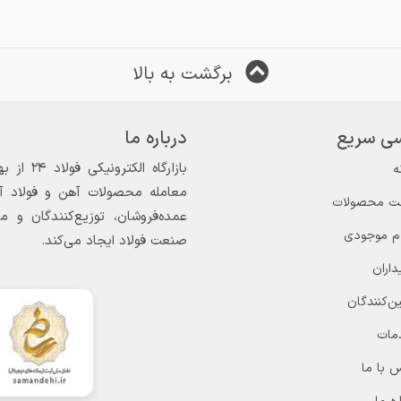
موجودی آرادآهن اسپادانا
📌برای اطلاع از موجودی آرادآهن اسپادانا
📌ب
برگشت به بالا
han
https://https://t.me/aradahan
https://https:/
ی سریع
درباره ما
ه
معامله محصولات آهن و فولاد آغاز
ت محصولات
عمده‌فروشان، توزیع‌کنندگان و 
ام موجودی
صنعت فولاد ایجاد می‌کند.
داران
ن‌کنندگان
مات
 با ما