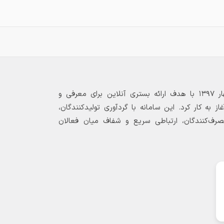
رای اطلاع از موجودی آرادآهن اسپادانا
📌برای اطلاع از موجودی آرادآهن اسپادانا
https://https://t.me/aradahan
https://https://t.me/arada
بازارگاه الکترونیکی فولاد ۲۴ از بهار ۱۳۹۷ با هدف ارائه بستری آنلاین برای معرفی و
 به کار کرد. این سامانه با گردآوری تولیدکنندگان،
مصرف‌کنندگان، ارتباطی سریع و شفاف میان فعالان