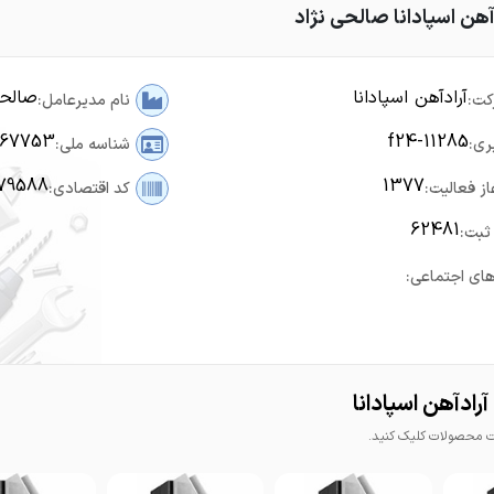
آهن اسپادانا صالحی نژاد
آرادآهن اسپادانا
صالحی
کت:
نام مدیرعامل:
367753
f24-11285
ری:
شناسه ملی:
79588
1377
از فعالیت:
کد اقتصادی:
62481
ثبت:
ای اجتماعی:
رادآهن اسپادانا
محصولات کلیک کنید.