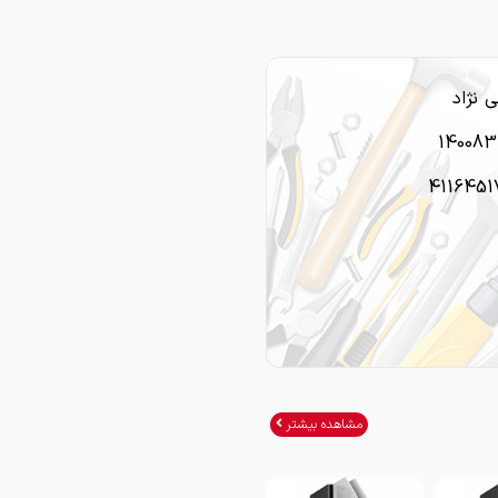
 نژاد
14008
4116451
مشاهده بیشتر