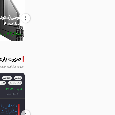
‹
ضخامت 4
72,500
توما
صورت بارها
جهت مشاهده صورت ب
نبشی
ناودانی
سایر لوله ها
لوله 
11 آذر، 1403
2 سال پیش
ناودانی, ن
‹
مفتول ها, س