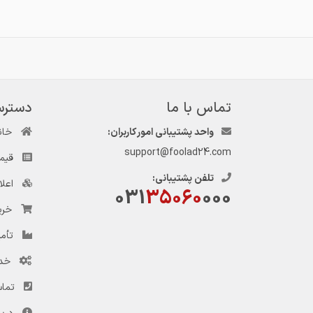
📌برای اطلاع از 
/t.me/aradahan
تماس با ما
دسترس
واحد پشتیبانی امور کاربران:
خان
support@foolad24.com
قیم
تلفن پشتیبانی:
اعل
031
35060
000
خری
تأمی
خد
تماس