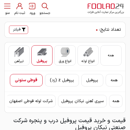
جستجو
ورود
ثبت نام
منو
تعداد نتایج:
0
فیلتر
همه
انواع لوله
انواع ورق
پروفیل
تیرآهن
سای
همه
پروفیل
پروفیل z (زد)
قوطی ستونی
همه
سپری آهنی نیکان پروفیل
شرکت لوله قوطی اصفهان
ق
قیمت و خرید قیمت پروفیل درب و پنجره شرکت
صنعتی نیکان پروفیل