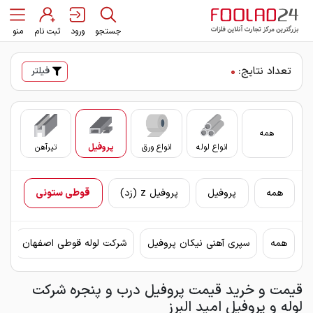
جستجو
ورود
ثبت نام
منو
تعداد نتایج:
0
فیلتر
همه
انواع لوله
انواع ورق
پروفیل
تیرآهن
سای
همه
پروفیل
پروفیل z (زد)
قوطی ستونی
همه
سپری آهنی نیکان پروفیل
شرکت لوله قوطی اصفهان
ق
قیمت و خرید قیمت پروفیل درب و پنجره شرکت
لوله و پروفیل امید البرز