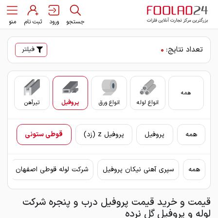
جستجو
ورود
ثبت نام
منو
تعداد نتایج:
0
فیلتر
همه
انواع لوله
انواع ورق
پروفیل
تیرآهن
سای
همه
پروفیل
پروفیل z (زد)
قوطی ستونی
همه
سپری آهنی نیکان پروفیل
شرکت لوله قوطی اصفهان
ق
قیمت و خرید قیمت پروفیل درب و پنجره شرکت
لوله و پروفیل گل نرده