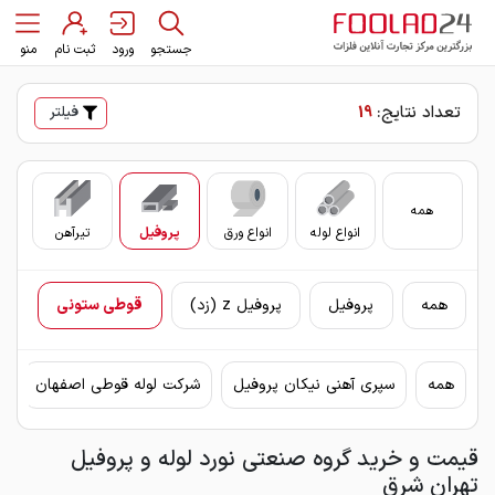
جستجو
ورود
ثبت نام
منو
تعداد نتایج:
19
فیلتر
همه
انواع لوله
انواع ورق
پروفیل
تیرآهن
سای
همه
پروفیل
پروفیل z (زد)
قوطی ستونی
همه
سپری آهنی نیکان پروفیل
شرکت لوله قوطی اصفهان
ق
قیمت و خرید گروه صنعتی نورد لوله و پروفیل
تهران شرق