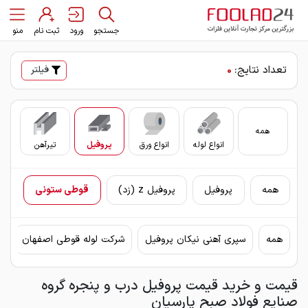
جستجو
ورود
ثبت نام
منو
تعداد نتایج:
0
فیلتر
همه
انواع لوله
انواع ورق
پروفیل
تیرآهن
سای
همه
پروفیل
پروفیل z (زد)
قوطی ستونی
همه
سپری آهنی نیکان پروفیل
شرکت لوله قوطی اصفهان
ق
قیمت و خرید قیمت پروفیل درب و پنجره گروه
صنایع فولاد صبح پارسیان