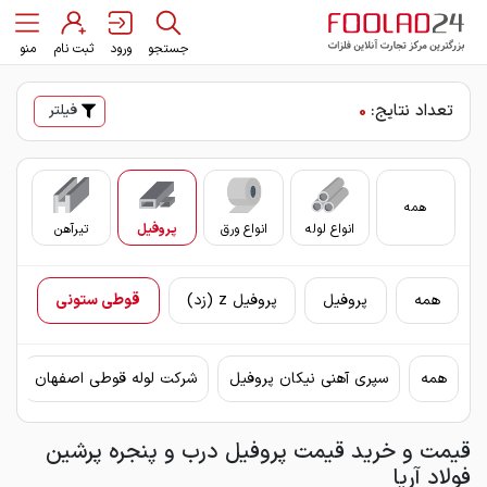
جستجو
ورود
ثبت نام
منو
تعداد نتایج:
0
فیلتر
همه
انواع لوله
انواع ورق
پروفیل
تیرآهن
سای
همه
پروفیل
پروفیل z (زد)
قوطی ستونی
همه
سپری آهنی نیکان پروفیل
شرکت لوله قوطی اصفهان
ق
قیمت و خرید قیمت پروفیل درب و پنجره پرشین
فولاد آریا