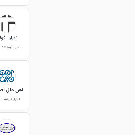
تهران فول
امتیاز فروشنده:
آهن ملل اص
امتیاز فروشنده: