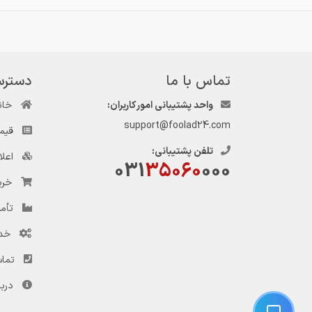
تماس با ما
دسترس
واحد پشتیبانی امور کاربران:
خان
support@foolad24.com
قیم
تلفن پشتیبانی:
اعل
031
35060
000
خری
تأمی
خد
تماس
دربا