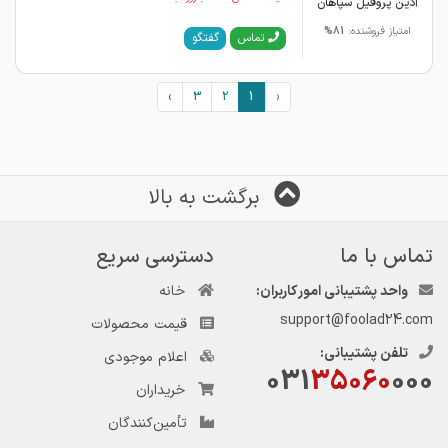
آذین پروفیل سپاهان
امتیاز فروشنده:
81%
گفتگو
تماس
›
3
2
1
‹
برگشت به بالا
تماس با ما
دسترسی سریع
واحد پشتیبانی امور کاربران:
خانه
support@foolad24.com
قیمت محصولات
تلفن پشتیبانی:
اعلام موجودی
031
35060
000
خریداران
تأمین‌کنندگان