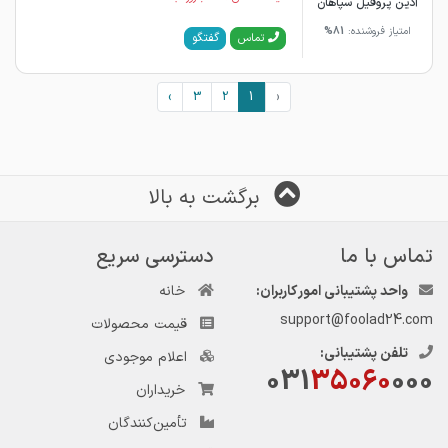
آذین پروفیل سپاهان
امتیاز فروشنده:
81%
گفتگو
تماس
›
3
2
1
‹
برگشت به بالا
تماس با ما
دسترسی سریع
واحد پشتیبانی امور کاربران:
خانه
support@foolad24.com
قیمت محصولات
تلفن پشتیبانی:
اعلام موجودی
031
35060
000
خریداران
تأمین‌کنندگان