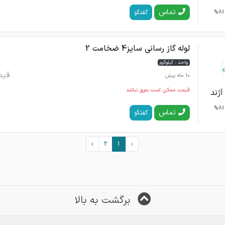
تماس
گفتگو
81%
لوله گاز رسانی سایز4 ضخامت 2
واحد : کیلوگرم
قیم
10 ماه پیش
قیمت ممکن است به‌روز نباشد
آژند
81%
تماس
گفتگو
›
2
1
‹
برگشت به بالا