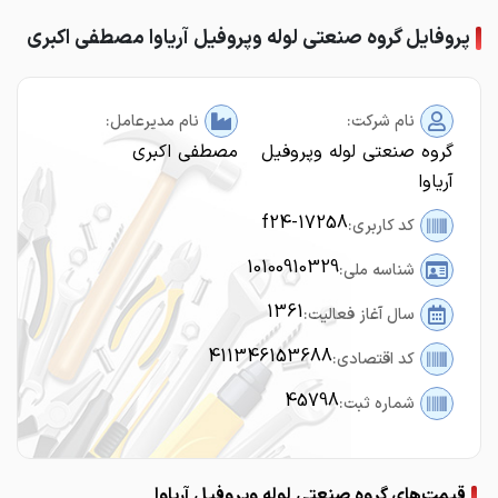
پروفایل گروه صنعتی لوله وپروفیل آریاوا مصطفی اکبری
نام شرکت:
نام مدیرعامل:
گروه صنعتی لوله وپروفیل
مصطفی اکبری
آریاوا
f24-17258
کد کاربری:
10100910329
شناسه ملی:
1361
سال آغاز فعالیت:
411346153688
کد اقتصادی:
45798
شماره ثبت:
قیمت‌های گروه صنعتی لوله وپروفیل آریاوا