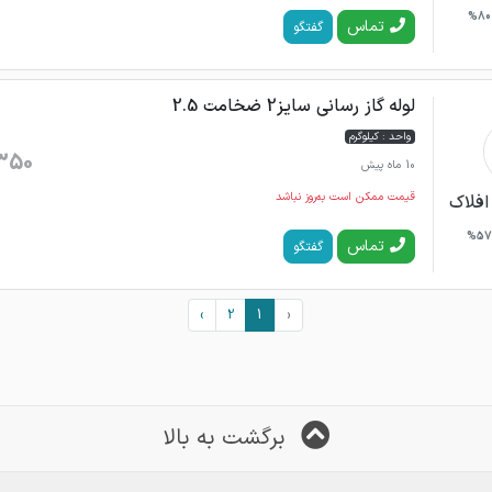
80%
تماس
گفتگو
لوله گاز رسانی سایز2 ضخامت 2.5
واحد : کیلوگرم
350
10 ماه پیش
قیمت ممکن است به‌روز نباشد
افلاک
57%
تماس
گفتگو
›
2
1
‹
برگشت به بالا