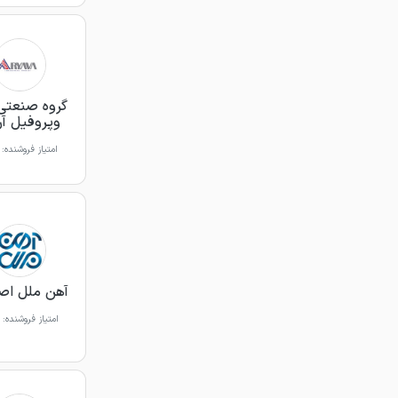
گروه صنعتی 
وپروفیل آری
امتیاز فروشنده:
آهن ملل اص
امتیاز فروشنده: