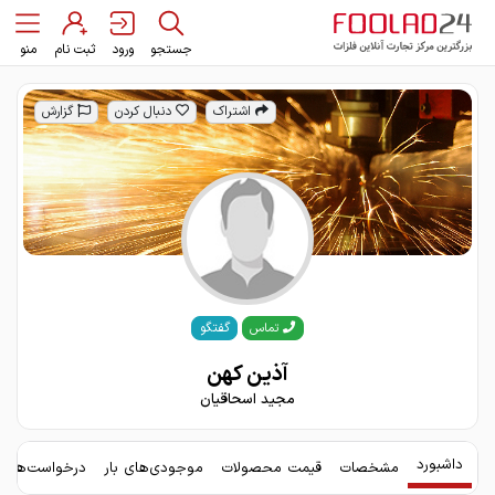
جستجو
ورود
ثبت نام
منو
اشتراک
دنبال کردن
گزارش
گفتگو
تماس
آذین کهن
مجید اسحاقیان
داشبورد
مشخصات
قیمت محصولات
موجودی‌های بار
درخواست‌های 