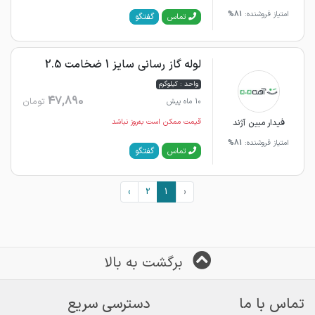
امتیاز فروشنده:
81%
گفتگو
تماس
لوله گاز رسانی سایز 1 ضخامت 2.5
واحد : کیلوگرم
47,890
تومان
10 ماه پیش
فیدار مبین آژند
قیمت ممکن است به‌روز نباشد
امتیاز فروشنده:
81%
گفتگو
تماس
›
2
1
‹
برگشت به بالا
تماس با ما
دسترسی سریع