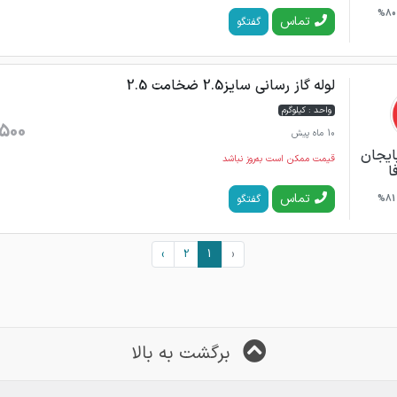
80%
تماس
گفتگو
لوله گاز رسانی سایز2.5 ضخامت 2.5
واحد : کیلوگرم
500
10 ماه پیش
بایجان
قیمت ممکن است به‌روز نباشد
ا
تماس
گفتگو
81%
›
2
1
‹
برگشت به بالا