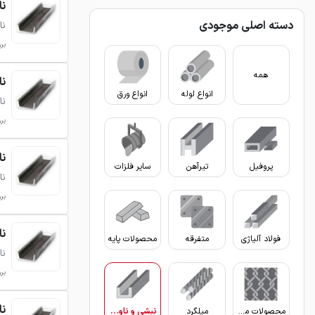
ناود
دسته اصلی موجودی
نا
بروزر
همه
ناود
انواع لوله
انواع ورق
نا
بروزر
ناود
پروفیل
تیرآهن
سایر فلزات
نا
بروزر
ناود
فولاد آلیاژی
متفرقه
محصولات پایه
نا
بروزر
ناود
محصولات مفتولی
میلگرد
نبشی و ناودانی