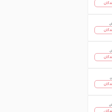
سنگین) و مشخصات تولیدکننده، می‌توان
دگان
خریدی هوشمند و اقتصادی داشت.
راهنمای خرید ناودانی متفرقه
ان
پیش از خرید ناودانی متفرقه، توجه به
دگان
مشخصاتی مانند ابعاد، وزن، نوع
استاندارد و برند کارخانه تولیدکننده
ضروری است. فولاد۲۴ با گردآوری اطلاعات
ان
دقیق از فروشندگان رسمی، به شما کمک
دگان
می‌کنند تا مناسب‌ترین قیمت ناودانی
متفرقه را بر اساس نیاز پروژه خود بیابید.
مزایای انتخاب ناودانی متفرقه
ن
دگان
قیمت مناسب‌تر نسبت به مقاطع استاندارد
اروپایی
کاربرد گسترده در پروژه‌های ساختمانی و
صنعتی
دوام و مقاومت بالا در برابر ضربه و فشار
ان
امکان بازیافت و سازگاری با محیط‌زیست
دگان