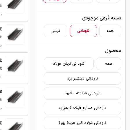
نا
بروزر
دسته فرعی موجودی
ناود
همه
ناودانی
نبشی
نا
بروزر
محصول
ناود
همه
ناودانی آریان فولاد
نا
بروزر
ناودانی دهشیر یزد
ناود
ناودانی شکفته مشهد
نا
ناودانی صنایع فولاد کوهپایه
بروزر
ناود
ناودانی فولاد البرز غرب(ابهر)