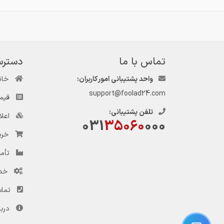
تماس با ما
دسترس
واحد پشتیبانی امور کاربران:
خان
support@foolad24.com
قیم
تلفن پشتیبانی:
اعل
031
35060
000
خری
تأمی
خد
تماس
دربا