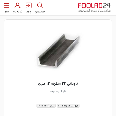
جستجو
ورود
ثبت نام
منو
ناودانی 22 متفرقه 12 متری
ناودانی متفرقه
طول شاخه (m) : 12
سایز (mm) : 18