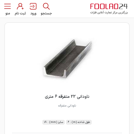
جستجو
ورود
ثبت نام
منو
ناودانی 22 متفرقه 6 متری
ناودانی متفرقه
طول شاخه (m) : 6
سایز (mm) : 18