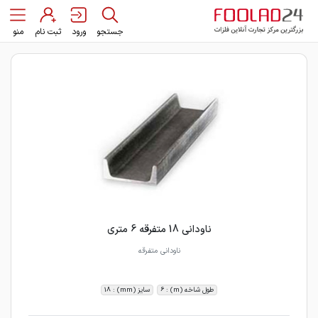
جستجو
ورود
ثبت نام
منو
ناودانی 18 متفرقه 6 متری
ناودانی متفرقه
طول شاخه (m) : 6
سایز (mm) : 18