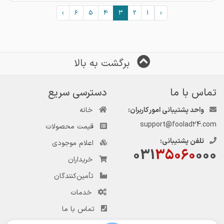
›
6
5
4
3
2
1
‹
برگشت به بالا
تماس با ما
دسترسی سریع
واحد پشتیبانی امور کاربران:
خانه
support@foolad24.com
قیمت محصولات
تلفن پشتیبانی:
اعلام موجودی
031
35060
000
خریداران
تأمین‌کنندگان
خدمات
تماس با ما