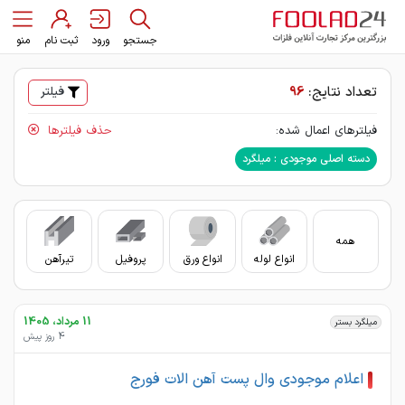
جستجو
ورود
ثبت نام
منو
تعداد نتایج:
96
فیلتر
فیلترهای اعمال شده:
حذف فیلترها
دسته اصلی موجودی : میلگرد
همه
انواع لوله
انواع ورق
پروفیل
تیرآهن
سای
11 مرداد، 1405
میلگرد بستر
4 روز پیش
اعلام موجودی وال پست آهن الات فورج