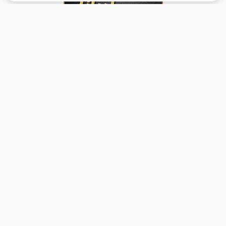
برگشت به بالا
تماس با ما
دسترسی سریع
واحد پشتیبانی امور کاربران:
خانه
support@foolad24.com
قیمت محصولات
تلفن پشتیبانی:
اعلام موجودی
031
35060
000
خریداران
تأمین‌کنندگان
خدمات