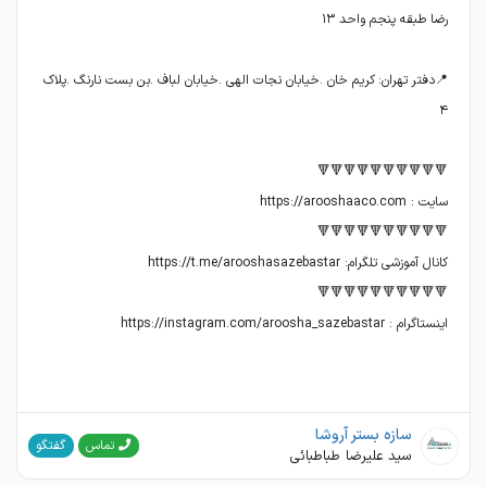
📍دفتر تهران: کریم خان .خیابان نجات الهی .خیابان لباف .بن بست نارنگ .پلاک
اینستاگرام : https://instagram.com/aroosha_sazebastar
سازه بستر آروشا
گفتگو
تماس
سید علیرضا طباطبائی