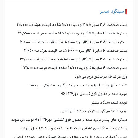
میلگرد بستر
میلگرد های بستر تولید شده از مفتول فوق کششی ابهرRST34 تولید می شوند
و مفتول با دستگاه های کششی به ضخامت 4 میل و یا 3.8 تبدیل میوشد
سپس آجدار می شود و با جوش نقطه زن توسط دستگاه جوش خورده و اتصال