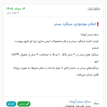
04 مرداد، 1405
میلگرد بستر
2 هفته پیش
اعلام موجودی میلگرد بستر
تولید کننده میلگرد بستر و دیگر محصولات ایمن سازی لرزه ای طبق پیوست
میلگرد های بستر در ۳ سایز ۵/۵ ، ۱۱،و ۱۵ با صخامت ۴ میل از مفتول rst34
میلگردهای بستر در حجم بالای ۱۰ هزار شاخه در تمام سایزها به صورت روزانه
قابل ارسال می‌باشد .
سازه بستر آروشا
گفتگو
تماس
سید علیرضا طباطبائی