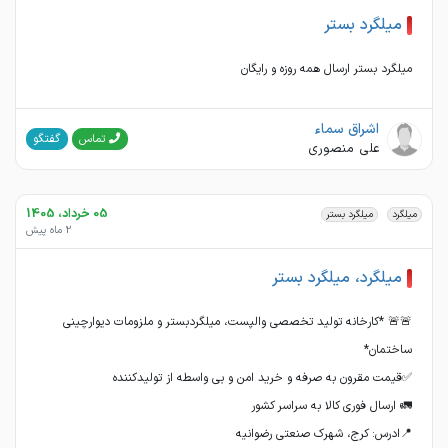
میلگرد بستر
میلگرد بستر ارسال همه روزه و رایگان
اشراق سماء
گفتگو
تماس
علی منصوری
05 خرداد، 1405
میلگرد
میلگرد بستر
2 ماه پیش
میلگرد، میلگرد بستر
🚨🚨 *کارخانه تولید تخصصی والپست، میلگردبستر و ملزومات دیوارچینی