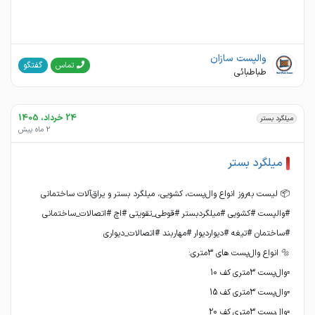
والپست سازان
گفتگو
تماس
طباطبائی
24 خرداد، 1405
میلگرد بستر
2 ماه پیش
میلگرد بستر
#والپست #کشویی #میلگردبستر #قوطی_تقویتی #اچ #اتصالات_ساختمانی