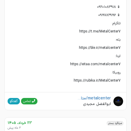
https://rubika.ir/MetalCenter7
metalcenter/متال سنتر مجیدی
گفتگو
تماس
ابوالفضل مجیدی
23 خرداد، 1405
میلگرد بستر
2 ماه پیش