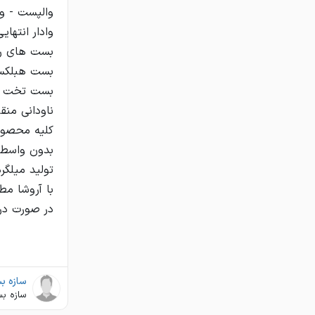
قزوين
قم
کرمانشاه
كردستان
كرمان
كهگيلويه وبويراحمد
گلستان
گيلان
لرستان
در صورت در
مازندران
مرکزي
هرمزگان
سازه بس
همدان
سازه بس