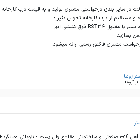
خواست مشتری فاکتور رسمی ارائه میشود.
تر آروشا
تر آروشا
تر
 آهن آلات صنعتی و ساختمانی مقاطع وال پست - ناودانی -میلگرد-ات