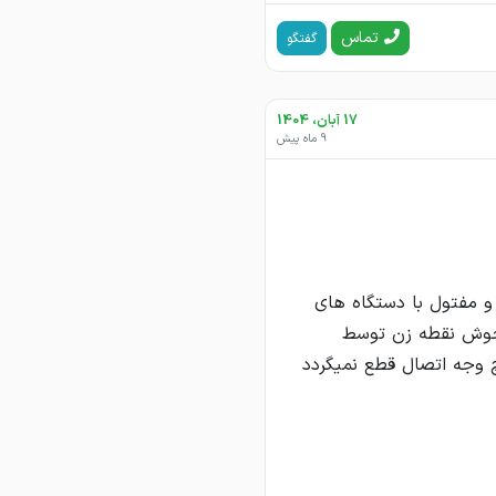
تماس
گفتگو
17 آبان، 1404
9 ماه پیش
وق کششی ابهرRST34 تولید می شوند و مفتول با دستگاه های
شود و با جوش نقطه زن توسط
 وجه اتصال قطع نمیگردد