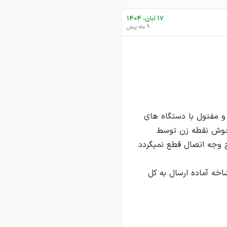
17 آبان، 1404
9 ماه پیش
وق کششی ابهرRST34 تولید می شوند و مفتول با دستگاه های
شود و با جوش نقطه زن توسط
 وجه اتصال قطع نمیگردد
گالوانیزه از ابعاد درج شده در تصویر از هر کدام 10 هزار شاخه آماده ارسال به کل