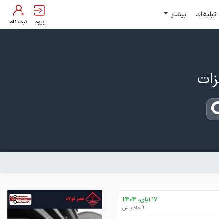
تبلیغات
بیشتر
ورود
ثبت نام
17 آبان، 1404
9 ماه پیش