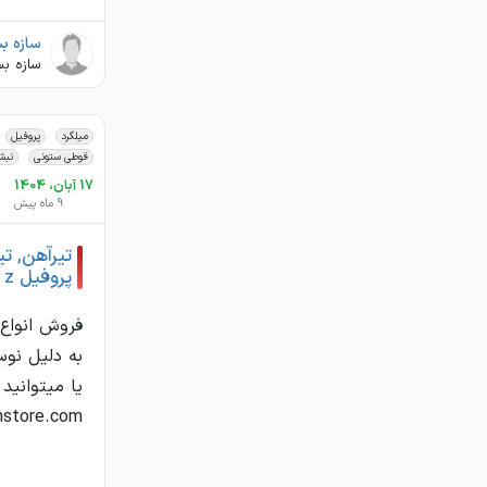
سازه بس
سازه بس
میلگرد
پروفیل
قوطی ستونی
نبش
17 آبان، 1404
9 ماه پیش
تیرآهن, تی
پروفیل z (زد), قوطی ستونی, ناودانی, نبشی, انواع توری, سیم و سایر مفتول ها
یا میتوانی
iranyanstore.com