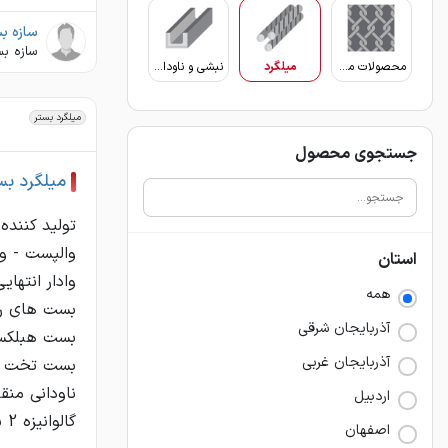
سازه بس
سازه بس
محصولات مفتولی
میلگرد
نبشی و ناودانی
میلگرد بستر
جستجوی محصول
میلگرد بس
تولید کننده
استان
همه
آذربايجان شرقي
آذربايجان غربي
اردبيل
اصفهان