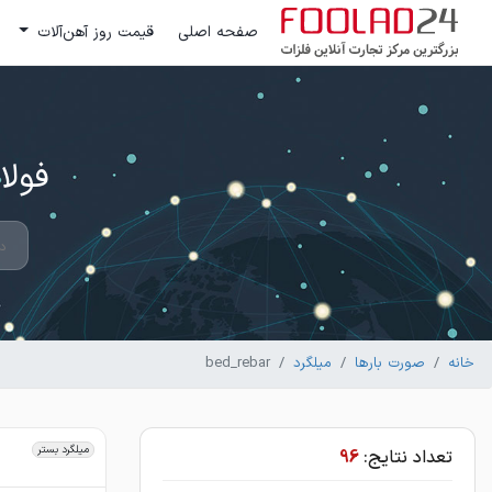
صفحه اصلی
قیمت روز آهن‌آلات
فولاد 24 ؛ بزرگترین مرکز تج
خانه
صورت بارها
میلگرد
bed_rebar
میلگرد بستر
تعداد نتایج:
96