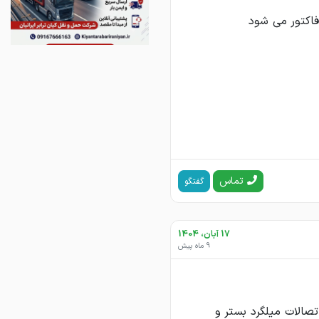
تماس
گفتگو
17 آبان، 1404
9 ماه پیش
صالات میلگرد بستر و