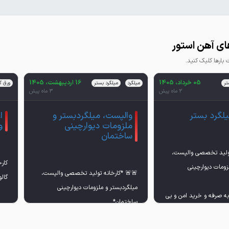
ای آهن استور
ارها کلیک کنید.
05 خرداد، 1405
16 اردیبهشت، 1405
تر
میلگرد
میلگرد بستر
ورق گا
2 ماه پیش
3 ماه پیش
یلگرد بستر
والپست، میلگردبستر و
ا
ملزومات دیوارچینی
و
ساختمان
تولید تخصصی والپست،
کار
زومات دیوارچینی
🚨🚨 *کارخانه تولید تخصصی والپست،
میلگردبستر و ملزومات دیوارچینی
 صرفه و خرید امن و بی
✅قیمت مقرون به صرفه و خرید امن و بی
مزی