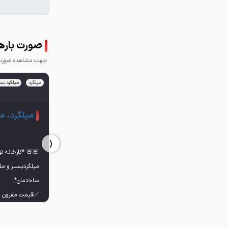
صورت باره
جهت مشاهده صورت ب
میلگرد
میلگرد بس
میلگرد، م
‹
🚨🚨 *کارخانه 
میلگردبستر و مل
✅قیمت مقرون به