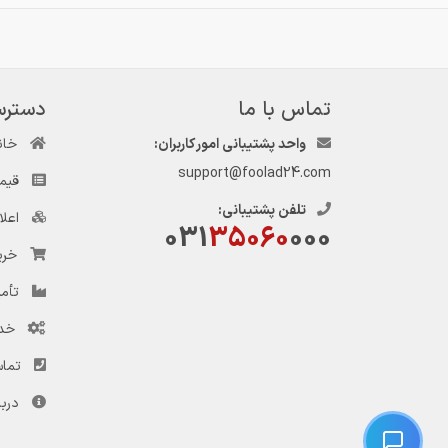
تماس با ما
دسترس
واحد پشتیبانی امور کاربران:
خان
support@foolad24.com
قیم
تلفن پشتیبانی:
اعل
031
35060
000
خری
تأمی
خد
تماس
دربا