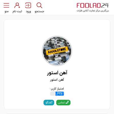
جستجو
ورود
ثبت نام
منو
آهن استور
آهن استور
امتیاز کاربر:
62%
گفتگو
تماس