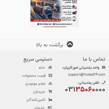
برگشت به بالا
تماس با ما
دسترسی سریع
واحد پشتیبانی امور کاربران:
خانه
support@foolad24.com
قیمت محصولات
تلفن پشتیبانی:
اعلام موجودی
031
35060
000
خریداران
تأمین‌کنندگان
خدمات