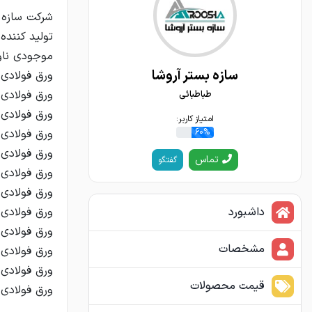
سازه بستر آروشا
طباطبائی
امتیاز کاربر:
60%
تماس
گفتگو
داشبورد
مشخصات
قیمت محصولات