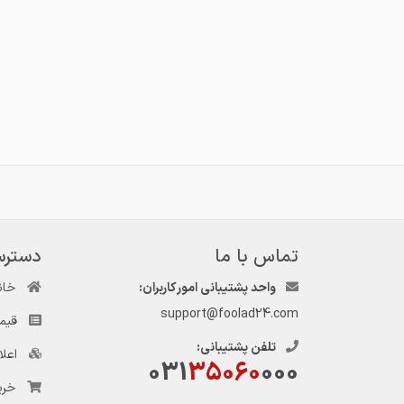
تماس با ما
دسترس
واحد پشتیبانی امور کاربران:
خان
support@foolad24.com
قیم
تلفن پشتیبانی:
اعل
031
35060
000
خری