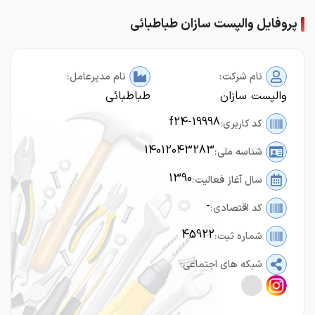
پروفایل والپست سازان طباطبائی
نام شرکت:
نام مدیرعامل:
والپست سازان
طباطبائی
f24-19998
کد کاربری:
14012043283
شناسه ملی:
1390
سال آغاز فعالیت:
-
کد اقتصادی:
45922
شماره ثبت:
شبکه های اجتماعی: