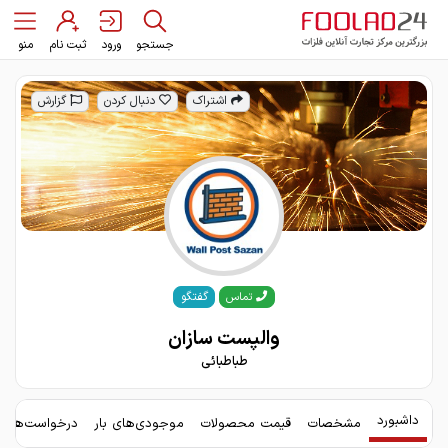
جستجو
ورود
ثبت نام
منو
اشتراک
دنبال کردن
گزارش
گفتگو
تماس
والپست سازان
طباطبائی
داشبورد
مشخصات
قیمت محصولات
موجودی‌های بار
درخواست‌های 