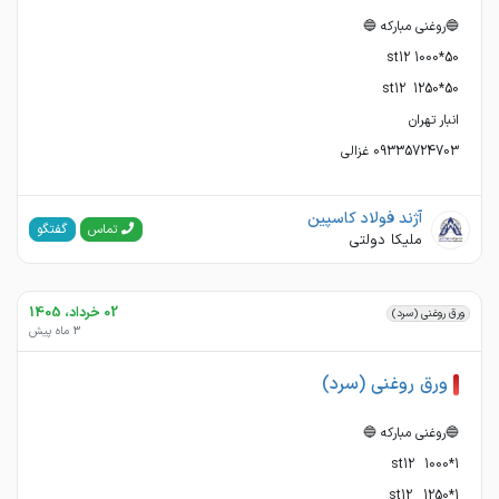
09335724703 غزالی
آژند فولاد کاسپین
گفتگو
تماس
ملیکا دولتی
02 خرداد، 1405
ورق روغنی (سرد)
3 ماه پیش
ورق روغنی (سرد)