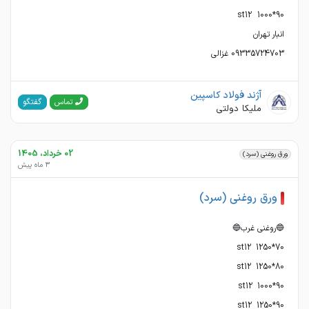
09335724703 غزالی
آژند فولاد کاسپین
گفتگو
تماس
ملیکا دولتی
02 خرداد، 1405
ورق روغنی (سرد)
3 ماه پیش
ورق روغنی (سرد)