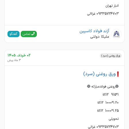
09335724703 غزاالی
آژند فولاد کاسپین
گفتگو
تماس
ملیکا دولتی
02 خرداد، 1405
ورق روغنی (سرد)
3 ماه پیش
ورق روغنی (سرد)
09335724703 غزالی