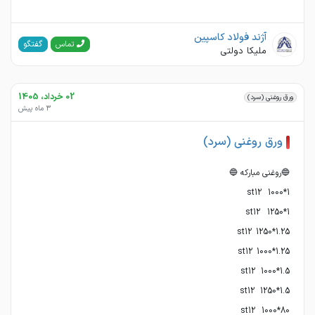
آژند فولاد کاسپین
گفتگو
تماس
ملیکا دولتی
02 خرداد، 1405
ورق روغنی (سرد)
3 ماه پیش
ورق روغنی (سرد)