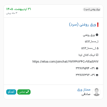
31 اردیبهشت، 1405
ورق روغنی (سرد)
3 ماه پیش
ورق روغنی (سرد)
☎️ 031 33877372
ممتاز ورق
گفتگو
تماس
صادقی