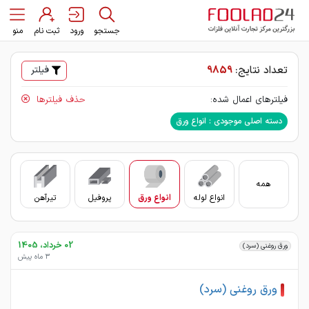
جستجو
ورود
ثبت نام
منو
تعداد نتایج:
9859
فیلتر
فیلترهای اعمال شده:
حذف فیلترها
دسته اصلی موجودی : انواع ورق
همه
انواع لوله
انواع ورق
پروفیل
تیرآهن
سای
02 خرداد، 1405
ورق روغنی (سرد)
3 ماه پیش
ورق روغنی (سرد)