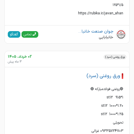
https://rubika.ir/javan_ahan
جوان صنعت خانبابا (صنایع فلزی جوان )
گفتگو
تماس
خانبابایی
02 خرداد، 1405
ورق روغنی (سرد)
3 ماه پیش
ورق روغنی (سرد)
09335724703 غزالی