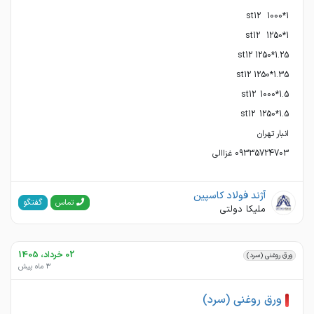
09335724703 غزاالی
آژند فولاد کاسپین
گفتگو
تماس
ملیکا دولتی
02 خرداد، 1405
ورق روغنی (سرد)
3 ماه پیش
ورق روغنی (سرد)