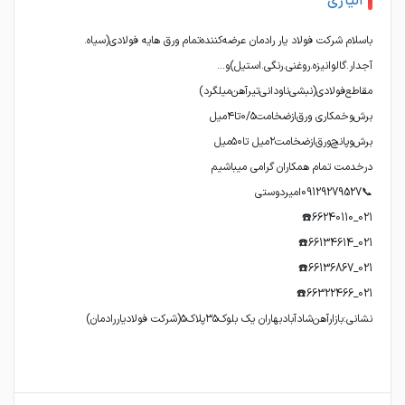
آلیاژی
باسلام شرکت فولاد یار رادمان عرضه‌کننده‌تمام ورق هایه فولادی(سیاه.
نشانی:بازارآهن‌شادآبادبهاران یک بلوک۳۵پلاک۵(شرکت فولادیاررادمان)