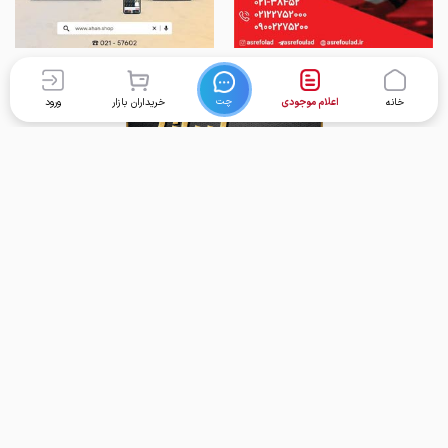
چت
خانه
اعلام موجودی
خریداران بازار
ورود
برگشت به بالا
تماس با ما
دسترسی سریع
واحد پشتیبانی امور کاربران:
خانه
support@foolad24.com
قیمت محصولات