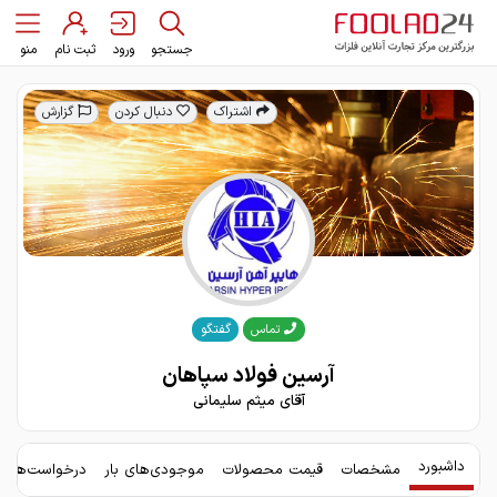
جستجو
ورود
ثبت نام
منو
اشتراک
دنبال کردن
گزارش
گفتگو
تماس
آرسین فولاد سپاهان
آقای میثم سلیمانی
داشبورد
مشخصات
قیمت محصولات
موجودی‌های بار
درخواست‌های 