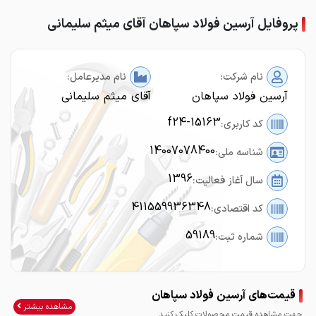
پروفایل آرسین فولاد سپاهان آقای میثم سلیمانی
نام شرکت:
نام مدیرعامل:
آرسین فولاد سپاهان
آقای میثم سلیمانی
f24-15163
کد کاربری:
14007078400
شناسه ملی:
1396
سال آغاز فعالیت:
411559936348
کد اقتصادی:
59189
شماره ثبت:
قیمت‌های آرسین فولاد سپاهان
مشاهده بیشتر
جهت مشاهده قیمت محصولات کلیک کنید.