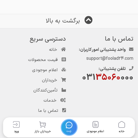
برگشت به بالا
تماس با ما
دسترسی سریع
واحد پشتیبانی امور کاربران:
خانه
support@foolad24.com
قیمت محصولات
تلفن پشتیبانی:
اعلام موجودی
031
35060
000
خریداران
تأمین‌کنندگان
خدمات
تماس با ما
چت
خانه
اعلام موجودی
خریداران بازار
ورود