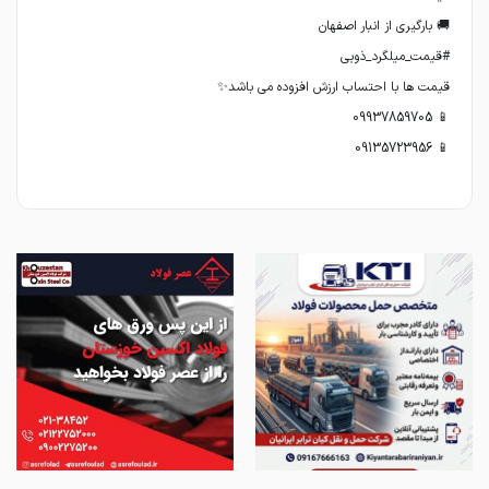
📱 09135723956