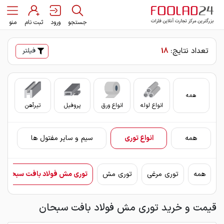
جستجو
ورود
ثبت نام
منو
تعداد نتایج:
18
فیلتر
همه
انواع لوله
انواع ورق
پروفیل
تیرآهن
سای
همه
انواع توری
سیم و سایر مفتول ها
همه
توری مرغی
توری مش
توری مش فولاد بافت سبحان
قیمت و خرید توری مش فولاد بافت سبحان