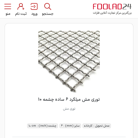
جستجو
ورود
ثبت نام
منو
توری مش میلگرد 6 ساده چشمه 10
توری مش
محل تحویل : کارخانه
سایز (mm) : 6
چشمه (inch) : 10 cm