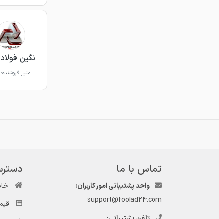
نگین فولاد 
امتیاز فروشنده:
تماس با ما
دسترس
واحد پشتیبانی امور کاربران:
خان
support@foolad24.com
قیم
تلفن پشتیبانی: