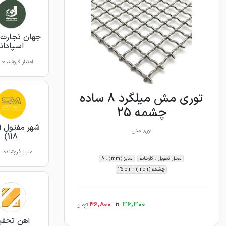
جهان تجارت 
اسپادانا
امتیاز فروشنده:
توری مش میلگرد 8 ساده
چشمه 25
شهر مفتول (
توری مش
118)
امتیاز فروشنده:
محل تحویل : کارخانه
سایز (mm) : 8
چشمه (inch) : 25 cm
46,800
36,300
تا
تومان
آهن تخفی