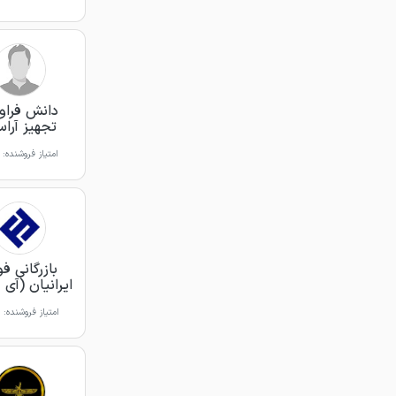
دانش فراو
تجهیز آراس
امتیاز فروشنده:
بازرگانی فو
ایرانیان (آی 
امتیاز فروشنده: