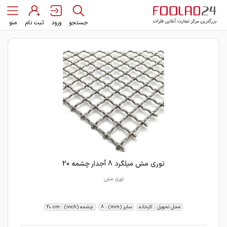
جستجو
ورود
ثبت نام
منو
توری مش میلگرد 8 آجدار چشمه 20
توری مش
محل تحویل : کارخانه
سایز (mm) : 8
چشمه (inch) : 20 cm