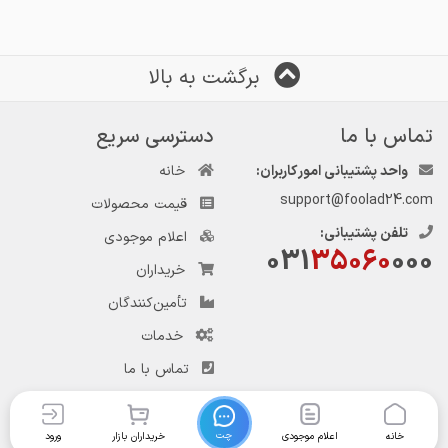
برگشت به بالا
تماس با ما
دسترسی سریع
واحد پشتیبانی امور کاربران:
خانه
support@foolad24.com
قیمت محصولات
تلفن پشتیبانی:
اعلام موجودی
031
35060
000
خریداران
تأمین‌کنندگان
خدمات
تماس با ما
چت
خانه
اعلام موجودی
خریداران بازار
ورود