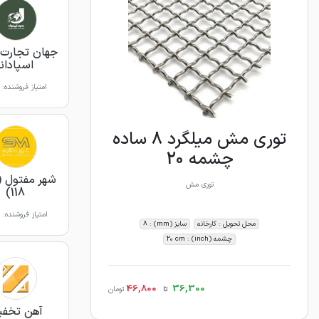
جهان تجارت 
اسپادانا
امتیاز فروشنده:
توری مش میلگرد 8 ساده
چشمه 20
شهر مفتول (
توری مش
118)
امتیاز فروشنده:
محل تحویل : کارخانه
سایز (mm) : 8
چشمه (inch) : 20 cm
46,800
36,300
تا
تومان
آهن تخفی