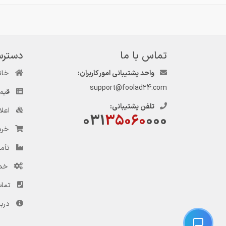
تماس با ما
دسترس
واحد پشتیبانی امور کاربران:
خان
support@foolad24.com
قیم
تلفن پشتیبانی:
اعل
031
35060
000
خری
تأمی
خد
تماس
دربا