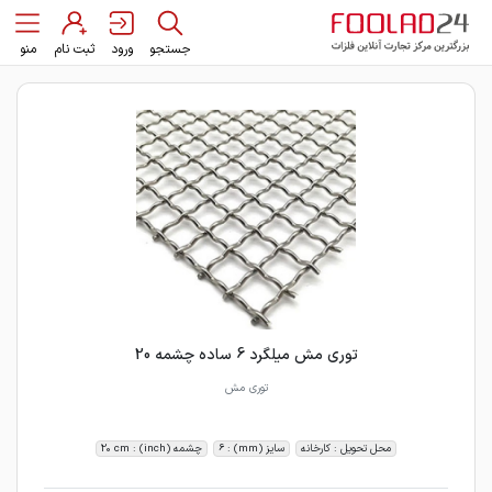
جستجو
ورود
ثبت نام
منو
توری مش میلگرد 6 ساده چشمه 20
توری مش
محل تحویل : کارخانه
سایز (mm) : 6
چشمه (inch) : 20 cm