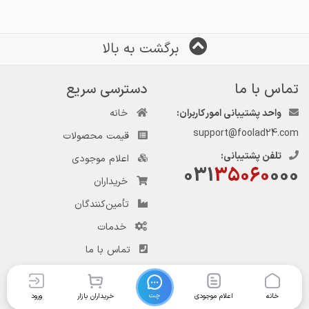
برگشت به بالا
تماس با ما
دسترسی سریع
واحد پشتیبانی امور کاربران:
خانه
support@foolad24.com
قیمت محصولات
تلفن پشتیبانی:
اعلام موجودی
031
35060
000
خریداران
تأمین‌کنندگان
خدمات
تماس با ما
چت
خانه
اعلام موجودی
خریداران بازار
ورود