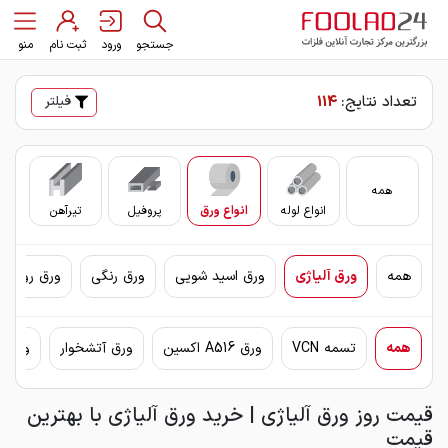
جستجو
ورود
ثبت نام
منو
تعداد نتایج:
114
فیلتر
همه
انواع لوله
انواع ورق
پروفیل
تیرآهن
سای
همه
ورق آلیاژی
ورق اسید شویی
ورق رنگی
ورق روغنی 
همه
تسمه VCN
ورق A516 اکسین
ورق آتشخوار
ورق اکس
قیمت روز ورق آلیاژی | خرید ورق آلیاژی با بهترین
قیمت