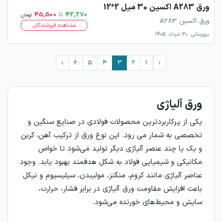
ورق A283 اکسین 30 میل 2*12
42,270
تا
45,500
تومان
ورق اکسین A283
مشاهده فروشندگان
بروزرسانی: 30 خرداد، 1405
›
6
5
4
3
2
1
‹
ورق آلیاژی
یکی از پرکاربردترین محصولات فولادی در صنایع سنگین و
تخصصی به شمار می‌ رود. این نوع ورق از ترکیب آهن، کربن
و یک یا چند عنصر آلیاژی دیگر تولید می‌شود تا خواص
مکانیکی و شیمیایی فولاد به شکل هدفمند بهبود یابد. وجود
عناصر آلیاژی مانند کروم، منگنز، مولیبدن، سیلیسیوم و نیکل
باعث افزایش مقاومت ورق آلیاژی در برابر فشار، حرارت،
سایش و محیط‌های خورنده می‌شود.