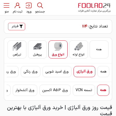
جستجو
ورود
ثبت نام
منو
تعداد نتایج:
114
فیلتر
همه
انواع لوله
انواع ورق
پروفیل
تیرآهن
سای
همه
ورق آلیاژی
ورق اسید شویی
ورق رنگی
ورق روغنی 
همه
تسمه VCN
ورق A516 اکسین
ورق آتشخوار
ورق اکس
قیمت روز ورق آلیاژی | خرید ورق آلیاژی با بهترین
قیمت