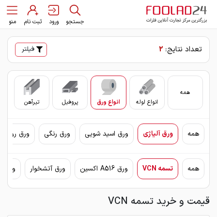
جستجو
ورود
ثبت نام
منو
تعداد نتایج:
2
فیلتر
همه
انواع لوله
انواع ورق
پروفیل
تیرآهن
سای
همه
ورق آلیاژی
ورق اسید شویی
ورق رنگی
ورق روغنی 
همه
تسمه VCN
ورق A516 اکسین
ورق آتشخوار
ورق اکس
قیمت و خرید تسمه VCN