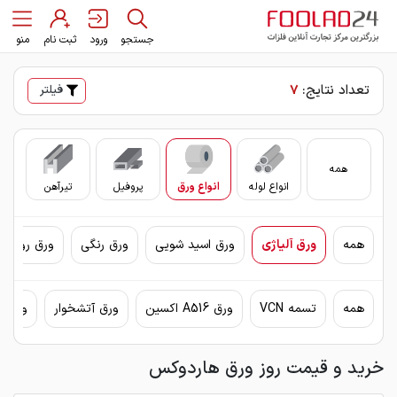
جستجو
ورود
ثبت نام
منو
تعداد نتایج:
7
فیلتر
همه
انواع لوله
انواع ورق
پروفیل
تیرآهن
سای
همه
ورق آلیاژی
ورق اسید شویی
ورق رنگی
ورق روغنی 
همه
تسمه VCN
ورق A516 اکسین
ورق آتشخوار
ورق اکس
خرید و قیمت روز ورق هاردوکس