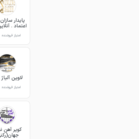
پایدار سازا
اعتماد . آنلای
امتیاز فروشنده:
لاوین آلیاژ آ
امتیاز فروشنده:
کویر آهن 
جهان(رکن