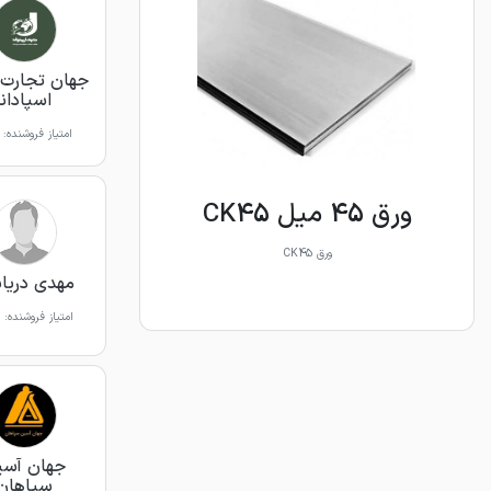
جهان تجارت 
اسپادانا
امتیاز فروشنده:
ورق 45 میل CK45
ورق CK45
مهدی دریاب
امتیاز فروشنده:
جهان آسی
سپاهان