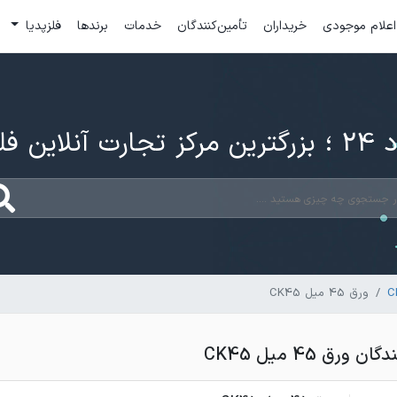
اعلام موجودی
خریداران
تأمین‌کنندگان
خدمات
برندها
فلزپدیا
ارت آنلاین فلزات
ورق 45 میل CK45
رق 45 میل CK45