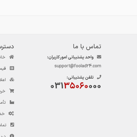
تماس با ما
دسترس
واحد پشتیبانی امور کاربران:
خان
support@foolad24.com
قیم
تلفن پشتیبانی:
اعل
031
35060
000
خری
تأمی
خد
تماس
دربا