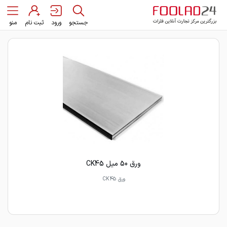
جستجو
ورود
ثبت نام
منو
ورق 50 میل CK45
ورق CK45