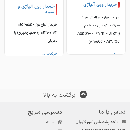
خریدار ورق آلیاژی
خریدار رول الیاژی و
سیاه
✅ بزرگترین مجموعه تامین کننده ورقهای آلی
خریدار ورق های آلیاژی فولاد
خریدار انواع رول st52-a516-
مبارکه با گرید زیر میباشیم.
st37-a283 از(اصفهان-تهران) یا
(A516G70 - 17MN4 - ST52 -
تحویلی
A285GC - A283GC)
جزئیات ...
جزئیات ...
✅عرضه مستقیم از فولاد مبارکه اصفهان،اکسین
✅عرضه مستقیم از فولاد مبارکه اصفهان،ا
برگشت به بالا
تماس با ما
دسترسی سریع
واحد پشتیبانی امور کاربران:
خانه