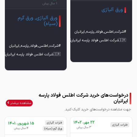
1 سال پیش
ورق آلیاژی
ورق آلیاژی, ورق گرم
(سیاه)
(#A516G70 - #A516G60 - #ST52 #A285GC -
درخواست‌های خرید شرکت اطلس فولاد پارسه
G70 - #A516G60 - #ST52 #A285GC -
ایرانیان
مشاهده بیشتر
جهت مشاهده درخواست‌های خرید کلیک کنید.
22 مهر، 1402
فلزات آلیاژی
15 شهریور، 1401
فلزات آلیاژی
3 سال پیش
4 سال پیش
ورق گرم (سیاه)
✅ بزرگترین مجموعه تامین کننده ورقهای آلیاژی وارداتی