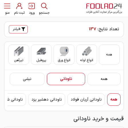
جستجو
ورود
ثبت نام
منو
تعداد نتایج:
137
فیلتر
همه
انواع لوله
انواع ورق
پروفیل
تیرآهن
سای
همه
ناودانی
نبشی
همه
ناودانی آریان فولاد
ناودانی دهشیر یزد
ناودانی شکفت
قیمت و خرید ناودانی