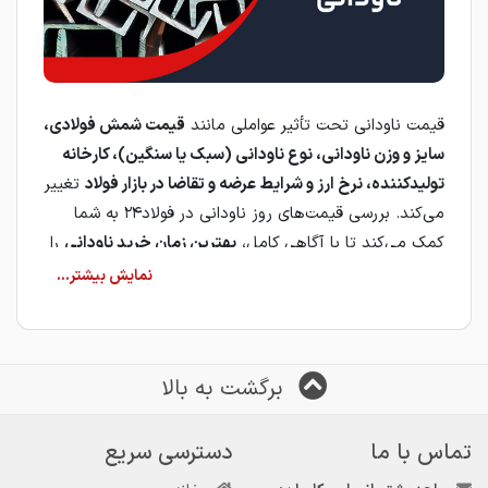
قیمت ناودانی تحت تأثیر عواملی مانند
قیمت شمش فولادی،
سایز و وزن ناودانی، نوع ناودانی (سبک یا سنگین)، کارخانه
تولیدکننده، نرخ ارز و شرایط عرضه و تقاضا در بازار فولاد
تغییر
می‌کند. بررسی قیمت‌های روز ناودانی در فولاد۲۴ به شما
کمک می‌کند تا با آگاهی کامل،
بهترین زمان خرید ناودانی
را
انتخاب کنید.
ناودانی
یکی از مقاطع فولادی پرکاربرد است که معمولاً
به‌صورت
U یا C شکل
و به روش نورد گرم یا نورد سرد تولید
می‌شود. این محصول به دلیل
استحکام مناسب، کاربرد
برگشت به بالا
گسترده و قیمت اقتصادی
، در بسیاری از پروژه‌های عمرانی و
صنعتی مورد استفاده قرار می‌گیرد.
تماس با ما
دسترسی سریع
با مشاهده
قیمت ناودانی در فولاد۲۴
، می‌توانید قیمت