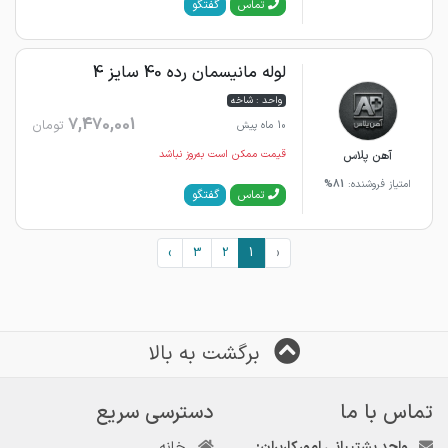
گفتگو
تماس
لوله مانیسمان رده 40 سایز 4
واحد : شاخه
7,470,001
تومان
10 ماه پیش
آهن پلاس
قیمت ممکن است به‌روز نباشد
امتیاز فروشنده:
81%
گفتگو
تماس
›
3
2
1
‹
برگشت به بالا
تماس با ما
دسترسی سریع
واحد پشتیبانی امور کاربران:
خانه