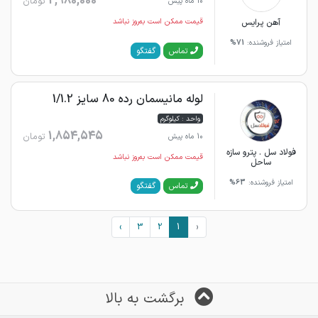
2,980,000
تومان
10 ماه پیش
آهن پرایس
قیمت ممکن است به‌روز نباشد
امتیاز فروشنده:
71%
گفتگو
تماس
لوله مانیسمان رده 80 سایز 1/1.2
واحد : کیلوگرم
1,854,545
تومان
10 ماه پیش
فولاد سل . پترو سازه
قیمت ممکن است به‌روز نباشد
ساحل
امتیاز فروشنده:
63%
گفتگو
تماس
›
3
2
1
‹
برگشت به بالا