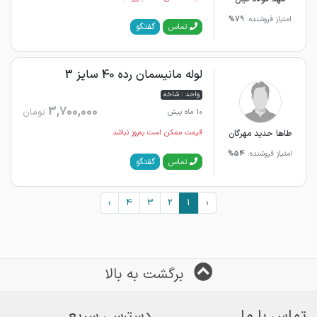
امتیاز فروشنده:
79%
گفتگو
تماس
لوله مانیسمان رده 40 سایز 3
واحد : شاخه
3,700,000
تومان
10 ماه پیش
طاها حدید مهرگان
قیمت ممکن است به‌روز نباشد
امتیاز فروشنده:
54%
گفتگو
تماس
›
4
3
2
1
‹
برگشت به بالا
تماس با ما
دسترسی سریع