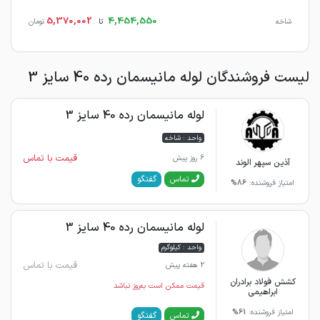
5,370,002
4,454,550
شاخه
تا
تومان
لیست فروشندگان لوله مانیسمان رده 40 سایز 3
لوله مانیسمان رده 40 سایز 3
واحد : شاخه
قیمت با تماس
6 روز پیش
آذین سپهر الوند
گفتگو
تماس
امتیاز فروشنده:
86%
لوله مانیسمان رده 40 سایز 3
واحد : کیلوگرم
قیمت با تماس
2 هفته پیش
کشش فولاد برادران
قیمت ممکن است به‌روز نباشد
ابراهیمی
امتیاز فروشنده:
61%
گفتگو
تماس