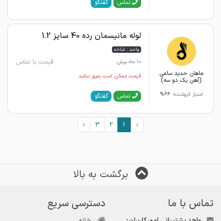
گفتگو
تماس
لوله مانیسمان رده 40 سایز 1.2
واحد : شاخه
قیمت با تماس
10 ماه پیش
ماهان حدید ساعی
قیمت ممکن است به‌روز نباشد
(آهن یک دو سه)
امتیاز فروشنده:
66%
گفتگو
تماس
›
3
2
1
‹
برگشت به بالا
تماس با ما
دسترسی سریع
واحد پشتیبانی امور کاربران:
خانه