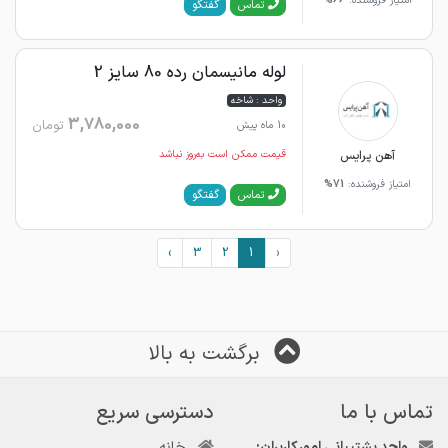
امتیاز فروشنده:
66%
گفتگو
تماس
لوله مانیسمان رده 80 سایز 2
واحد : شاخه
3,780,000
تومان
10 ماه پیش
آهن پرایس
قیمت ممکن است به‌روز نباشد
امتیاز فروشنده:
71%
گفتگو
تماس
›
3
2
1
‹
برگشت به بالا
تماس با ما
دسترسی سریع
واحد پشتیبانی امور کاربران:
خانه